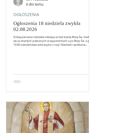
4 dni temu
OGŁOSZENIA
Ogłoszenia 18 niedziela zwykła
02.08.2026
Dzisiaj pierwsza niedziela miesiąca przed każdą Mszą Św. modlimy
się za zmarłych polecanych w wypominkach a po Mszy Św. o godz.
10.00 nabożeństwo adoracyjne z racji I Niedzieli i spotkanie
formacyjne dla KŻR i Róż Różańcowych modlitwy rodziców za dzieci.
Dzisiaj możliwość uzyskania odpustu zupełnego „Porcjunkuli” pod
zwykłymi warunkami – stan łaski uświęcającej, nawiedzenie
kościoła i odmówienie Ojcze nasz i Wierzę w Boga. Dzisiaj taca
inwestycyjna za każdą ofiarę składamy se