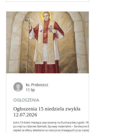
ks. Proboszcz
11 lip
OGŁOSZENIA
Ogłoszenia 15 niedziela zwykła
12.07.2026
Jutro 13 dzień miesiąca zapraszamy na Eucharystię o godz. 18.00 a
po niej na różaniec fatimski. Sprawy materialne – Serdeczne Bóg
zapłać za ofiary składane na rzecz prac trwających przy naszej