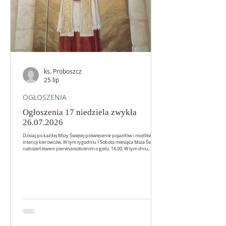
ks. Proboszcz
25 lip
OGŁOSZENIA
Ogłoszenia 17 niedziela zwykła
26.07.2026
Dzisiaj po każdej Mszy Świętej poświęcenie pojazdów i modlitwa w
intencji kierowców. W tym tygodniu I Sobota miesiąca Msza Św. z
nabożeństwem pierwszosobotnim o godz. 18.00, W tym dniu,
zapraszamy również na wspólny różaniec na godz. 17.30. Za
tydzień pierwsza niedziela miesiąca przed każdą Mszą Św. modlimy
się za zmarłych polecanych w wypominkach a po Mszy Św. o godz.
10.00 nabożeństwo adoracyjne z racji I Niedzieli i spotkanie
formacyjne dla KŻR i Róż Różańcowych modlitwy