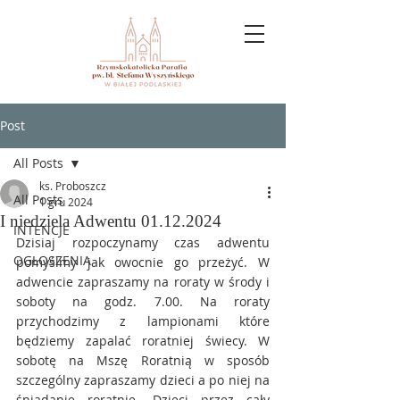
Post
All Posts
ks. Proboszcz
All Posts
1 gru 2024
I niedziela Adwentu 01.12.2024
INTENCJE
Dzisiaj rozpoczynamy czas adwentu 
OGŁOSZENIA
pomyślmy jak owocnie go przeżyć. W 
adwencie zapraszamy na roraty w środy i 
soboty na godz. 7.00. Na roraty 
przychodzimy z lampionami które 
będziemy zapalać roratniej świecy. W 
sobotę na Mszę Roratnią w sposób 
szczególny zapraszamy dzieci a po niej na 
śniadanie roratnie. Dzieci przez cały 