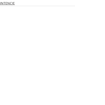
INTENCJE
Ostatnie posty
Zobacz wszystkie