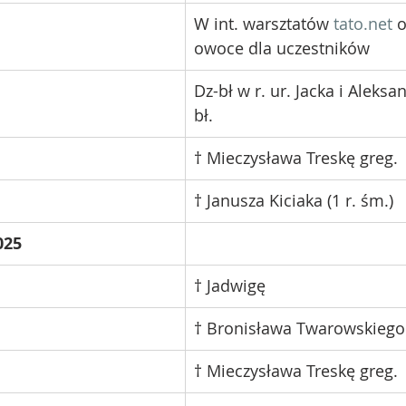
W int. warsztatów 
tato.net
 
owoce dla uczestników 
Dz-bł w r. ur. Jacka i Aleksa
bł.
† Mieczysława Treskę greg.
† Janusza Kiciaka (1 r. śm.)
025
† Jadwigę
† Bronisława Twarowskiego
† Mieczysława Treskę greg.