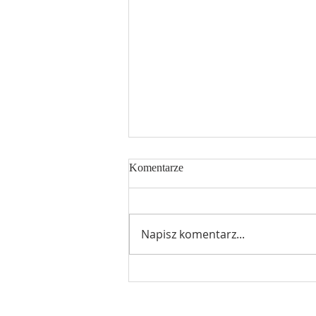
Komentarze
Napisz komentarz...
Intencje Mszy Świętych w
Parafii bł Stefana Wyszyńskiego
w dniach 22-28.06.2026