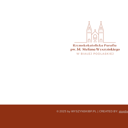
© 2025 by WYSZYNSKIBP.PL | CREATED BY:
stopth