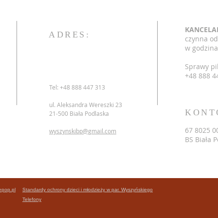
KANCELA
ADRES:
czynna od
w godzina
Sprawy pi
+48 888 4
Tel: +48 888 447 313
ul. Aleksandra Wereszki 23
KONT
21-500 Biała Podlaska
67 8025 0
wyszynskibp@gmail.com
BS Biała 
epop.pl
Standardy ochrony dzieci i młodzieży w par. Wyszyńskiego
Telefony