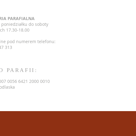
RIA PARAFIALNA
 poniedziałku do soboty
ch 17.30-18.00
lne pod numerem telefonu:
47 313
O PARAFII:
007 0056 6421 2000 0010
Podlaska