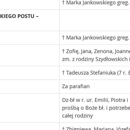
† Marka Jankowskiego greg.
LKIEGO POSTU – 
† Marka Jankowskiego greg.
† Zofię, Jana, Zenona, Joann
zm. z rodziny Szydłowskich 
† Tadeusza Stefaniuka (7 r. 
Za parafian 
Dz-bł w r. ur. Emilii, Piotra 
prośbą o Boże bł. i potrzebe
całej rodziny 
† Zbigniewa, Mariana, Józefa