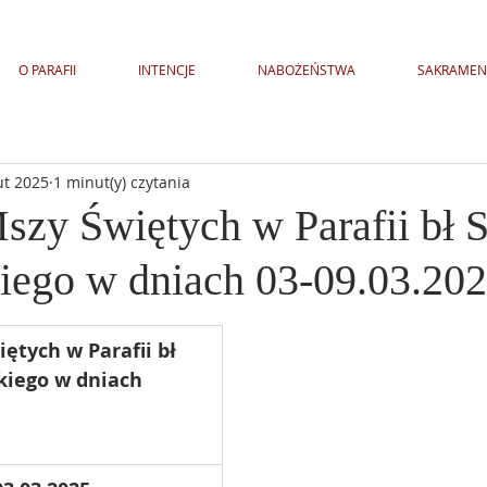
O PARAFII
INTENCJE
NABOŻEŃSTWA
SAKRAMEN
ut 2025
1 minut(y) czytania
Mszy Świętych w Parafii bł 
ego w dniach 03-09.03.20
ętych w Parafii bł 
kiego w dniach