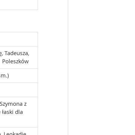
 
 
ę, Tadeusza, 
i Poleszków
śm.)
i Szymona z 
 łaski dla 
, Leokadię, 