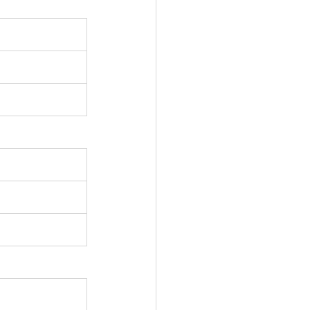
 
 
 