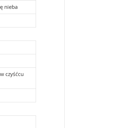
kę nieba
 
 w czyśćcu 
 