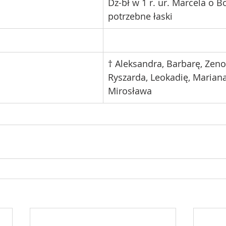
Dz-bł w 1 r. ur. Marcela o Boż
potrzebne łaski
† Aleksandra, Barbarę, Zeno
Ryszarda, Leokadię, Mariana
Mirosława