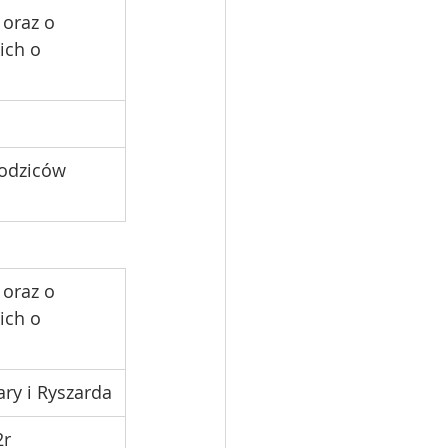
 oraz o 
ich o 
rodziców 
 oraz o 
ich o 
ary i Ryszarda
2r