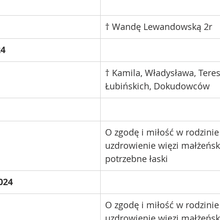
† Wandę Lewandowską 2r
4 
† Kamila, Władysława, Teresę
Łubińskich, Dokudowców
O zgodę i miłość w rodzinie
uzdrowienie więzi małżeńsk
potrzebne łaski
024
O zgodę i miłość w rodzinie
uzdrowienie więzi małżeńsk