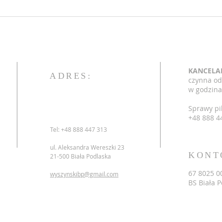
Intencje Mszy Świętych w
Inte
Parafii bł Stefana Wyszyńskiego
Paraf
w dniach 08-14.06.2026
w dn
KANCELA
ADRES:
czynna od
w godzina
Sprawy pi
+48 888 4
Tel: +48 888 447 313
ul. Aleksandra Wereszki 23
KONT
21-500 Biała Podlaska
67 8025 0
wyszynskibp@gmail.com
BS Biała 