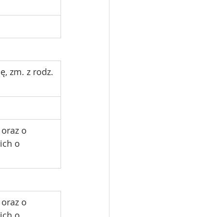
, zm. z rodz. 
 oraz o 
ich o 
 oraz o 
ich o 