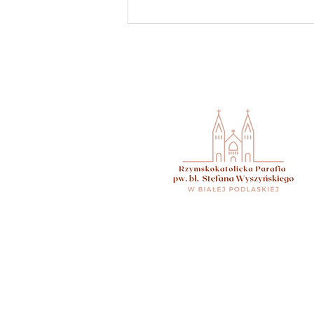
Intencje Mszy Świętych w
Parafii bł Stefana Wyszyńskiego
w dniach 22-28.06.2026