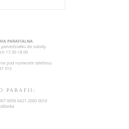
ncje Mszy Świętych w
ii bł Stefana Wyszyńskiego
iach11-17.05.2026
RIA PARAFIALNA
 poniedziałku do soboty
ch 17.30-18.00
lne pod numerem telefonu:
47 313
O PARAFII:
007 0056 6421 2000 0010
Podlaska