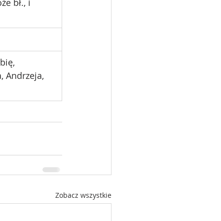
e bł., i 
bię, 
, Andrzeja, 
Zobacz wszystkie