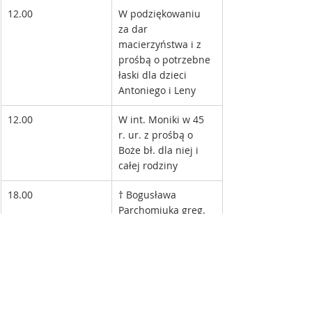
12.00
W podziękowaniu 
za dar 
macierzyństwa i z 
prośbą o potrzebne 
łaski dla dzieci 
Antoniego i Leny 
12.00
W int. Moniki w 45 
r. ur. z prośbą o 
Boże bł. dla niej i 
całej rodziny 
18.00
† Bogusława 
Parchomiuka greg.
INTENCJE