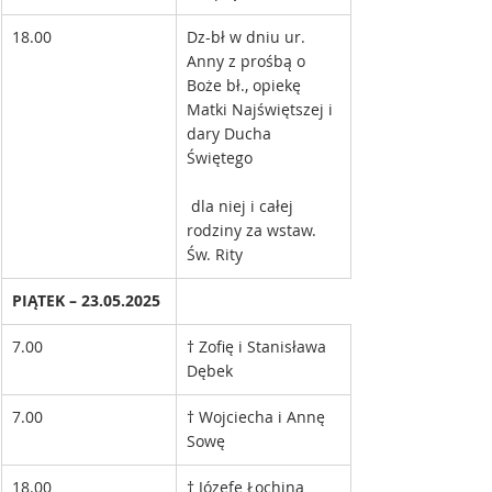
18.00
Dz-bł w dniu ur. 
Anny z prośbą o 
Boże bł., opiekę 
Matki Najświętszej i 
dary Ducha 
Świętego
 dla niej i całej 
rodziny za wstaw. 
Św. Rity 
PIĄTEK – 23.05.2025
7.00
† Zofię i Stanisława 
Dębek
7.00
† Wojciecha i Annę 
Sowę 
18.00
† Józefę Łochina 