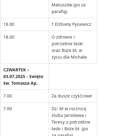
Matuszów (po za 
parafią)
18.00
† Elżbietę Pysiewicz
18.00
O zdrowie i 
potrzebne łaski 
oraz Boże bł. w 
życiu dla Michała 
CZWARTEK – 
03.07.2025 - Swięto 
św. Tomasza Ap.
7.00
Za dusze czyśćcowe
7.00
Dz- bł w rocznicę 
ślubu Jarosława i 
Teresy o potrzebne 
łaski i Boże bł. (po 
za parafią)