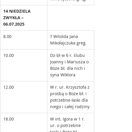
14 NIEDZIELA 
ZWYKŁA – 
06.07.2025
8.00
† Witolda Jana 
Mikołajczuka greg. 
10.00
Dz-bł w 6 r. ślubu 
Joanny i Mariusza o 
Boże bł. dla nich i 
syna Wiktora
12.00
W r. ur. Krzysztofa z 
prośbą o Boże bł. i 
potrzebne łaski dla 
niego i całej rodziny 
18.00
W int. Igora w 1 r. 
ur. o potrzebne 
łaski i Boże bł.