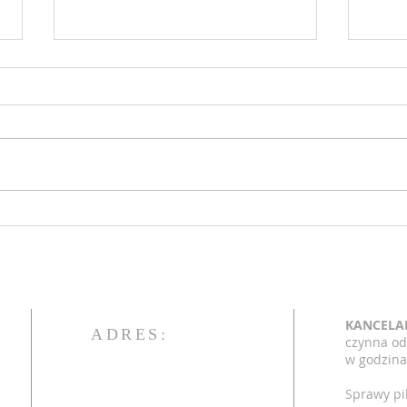
Ogłoszenia 17 niedziela zwykła
Ogłos
26.07.2026
19.0
KANCELA
ADRES:
czynna od
w godzina
Sprawy pi