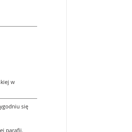
kiej w 
ygodniu się 
j parafii. 