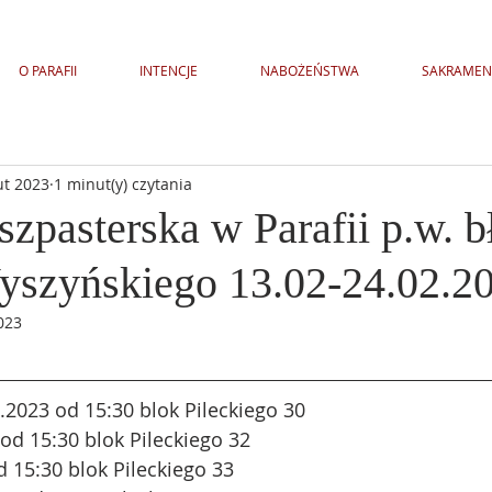
O PARAFII
INTENCJE
NABOŻEŃSTWA
SAKRAMEN
ut 2023
1 minut(y) czytania
zpasterska w Parafii p.w. bł
yszyńskiego 13.02-24.02.2
023
2.2023 od 15:30 blok Pileckiego 30
 od 15:30 blok Pileckiego 32
d 15:30 blok Pileckiego 33