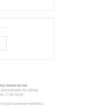
zenia 16 niedziela zwykła
7.2026
RIA PARAFIALNA
 poniedziałku do soboty
ch 17.30-18.00
lne pod numerem telefonu: