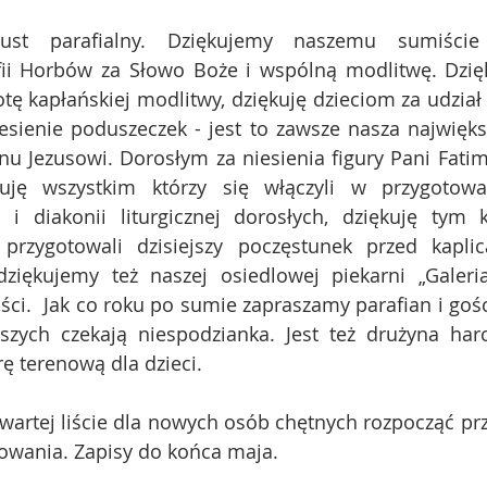
ust parafialny. Dziękujemy naszemu sumiście 
ii Horbów za Słowo Boże i wspólną modlitwę. Dzięk
ę kapłańskiej modlitwy, dziękuję dzieciom za udział w
sienie poduszeczek - jest to zawsze nasza największ
nu Jezusowi. Dorosłym za niesienia figury Pani Fatimsk
uję wszystkim którzy się włączyli w przygotowani
i i diakonii liturgicznej dorosłych, dziękuję tym 
przygotowali dzisiejszy poczęstunek przed kaplicą
dziękujemy też naszej osiedlowej piekarni „Galeria
i.  Jak co roku po sumie zapraszamy parafian i gości
zych czekają niespodzianka. Jest też drużyna harce
ę terenową dla dzieci.
artej liście dla nowych osób chętnych rozpocząć pr
wania. Zapisy do końca maja.