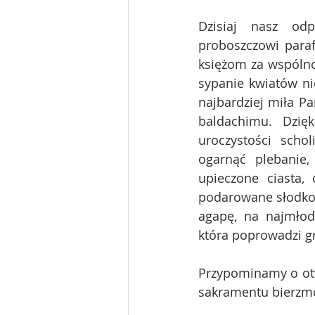
Dzisiaj nasz odp
proboszczowi paraf
księżom za wspólnot
sypanie kwiatów nie
najbardziej miła Pa
baldachimu. Dzięk
uroczystości schol
ogarnąć plebanie, 
upieczone ciasta, 
podarowane słodkośc
agapę, na najmłods
która poprowadzi gr
Przypominamy o otw
sakramentu bierzmo