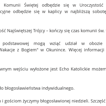
j Komunii Świętej odbędzie się w Uroczystość B
acyjne odbędzie się w kaplicy w najbliższą sobot
ość Najświętszej Trójcy – kończy się czas komunii św.
y podstawowej mogą wziąć udział w obozie f
kacje z Bogiem" w Okunince. Więcej informacji 
ównym wejściu wyłożone jest Echo Katolickie możemy
do błogosławieństwa indywidualnego.
i gościom życzymy błogosławionej niedzieli. Szczęść