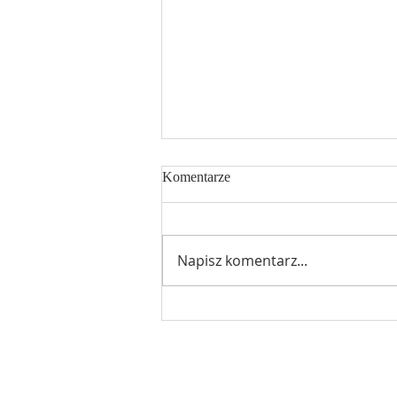
Komentarze
Napisz komentarz...
Ogłoszenia 18 niedziela zwykła
02.08.2026