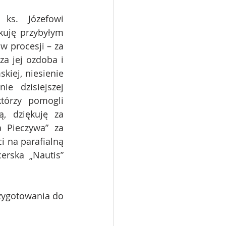
ks. Józefowi 
uję przybyłym 
 procesji – za 
a jej ozdoba i 
iej, niesienie 
e dzisiejszej 
którzy pomogli 
, dziękuję za 
 Pieczywa” za 
 na parafialną 
rska „Nautis” 
zygotowania do 