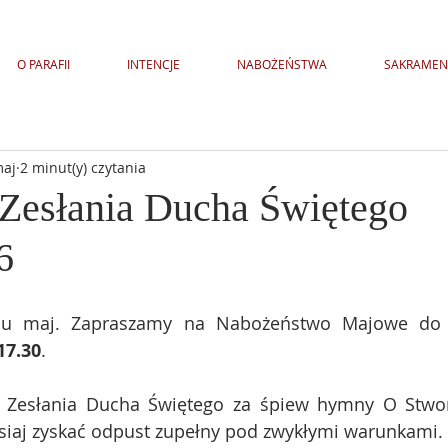
O PARAFII
INTENCJE
NABOŻEŃSTWA
SAKRAMEN
maj
2 minut(y) czytania
 Zesłania Ducha Świętego
6
u maj.
Zapraszamy na
Nabożeństwo Majowe do n
17.30
.
ść Zesłania Ducha Świętego za śpiew hymny O Stwor
isiaj zyskać odpust zupełny pod zwykłymi warunkami.