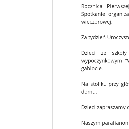
Rocznica Pierwsze
Spotkanie organiz
wieczorowej.
Za tydzień Uroczyst
Dzieci ze szkoł
wypoczynkowym "Wa
gablocie.
Na stoliku przy gł
domu.
Dzieci zapraszamy 
Naszym parafianom 