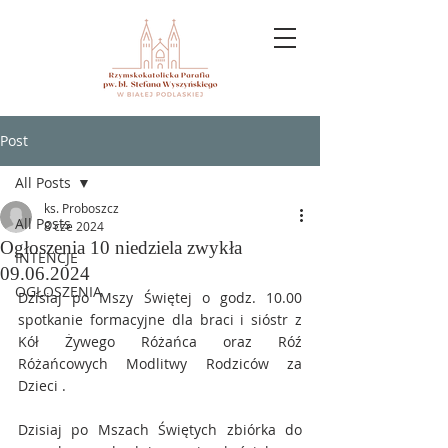
Post
All Posts
ks. Proboszcz
All Posts
8 cze 2024
Ogłoszenia 10 niedziela zwykła
INTENCJE
09.06.2024
OGŁOSZENIA
Dzisiaj po Mszy Świętej o godz. 10.00 
spotkanie formacyjne dla braci i sióstr z 
Kół Żywego Różańca oraz Róź 
Różańcowych Modlitwy Rodziców za 
Dzieci .
Dzisiaj po Mszach Świętych zbiórka do 