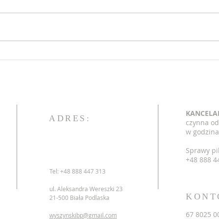
Ogłoszenia 17 niedziela zwykła
Ogłos
26.07.2026
12.0
KANCELA
ADRES:
czynna od
w godzina
Sprawy pi
+48 888 4
Tel: +48 888 447 313
ul. Aleksandra Wereszki 23
KONT
21-500 Biała Podlaska
67 8025 0
wyszynskibp@gmail.com