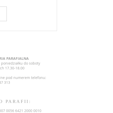
zenia 15 niedziela zwykła
7.2026
RIA PARAFIALNA
 poniedziałku do soboty
ch 17.30-18.00
lne pod numerem telefonu:
47 313
O PARAFII:
007 0056 6421 2000 0010