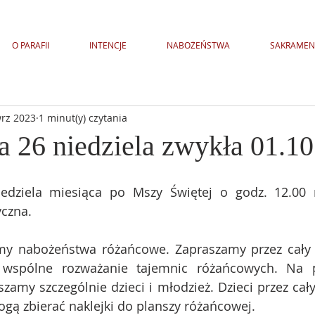
O PARAFII
INTENCJE
NABOŻEŃSTWA
SAKRAMEN
wrz 2023
1 minut(y) czytania
a 26 niedziela zwykła 01.1
niedziela miesiąca po Mszy Świętej o godz. 12.00 
czna. 
my nabożeństwa różańcowe. Zapraszamy przez cały p
wspólne rozważanie tajemnic różańcowych. Na pa
amy szczególnie dzieci i młodzież. Dzieci przez cały 
gą zbierać naklejki do planszy różańcowej.