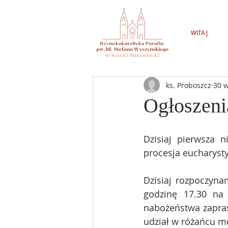
WITAJ
ks. Proboszcz
30 
Ogłoszeni
Dzisiaj pierwsza 
procesja eucharysty
Dzisiaj rozpoczyna
godzinę 17.30 na 
nabożeństwa zaprasz
udział w różańcu mo