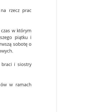
na rzecz prac 
 czas w którym 
zego piątku i 
wszą sobotę o 
cowych.
raci i siostry 
iców w ramach 