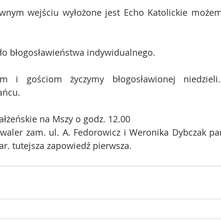
ównym wejściu wyłożone jest Echo Katolickie możemy
do błogosławieństwa indywidualnego.
m i gościom życzymy błogosławionej niedzieli.
ańcu.
łżeńskie na Mszy o godz. 12.00
waler zam. ul. A. Fedorowicz i Weronika Dybczak pan
r. tutejsza zapowiedź pierwsza.