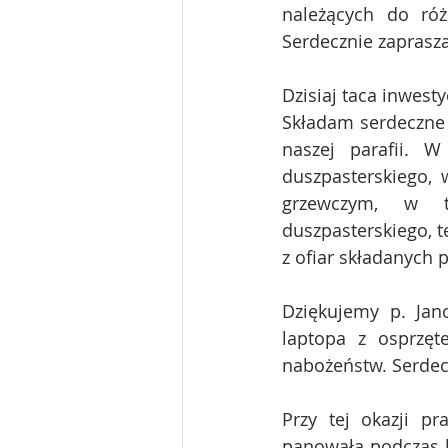
należących do róż
Serdecznie zaprasz
Dzisiaj taca inwesty
Składam serdeczne B
naszej parafii. W
duszpasterskiego,
grzewczym, w t
duszpasterskiego, t
z ofiar składanych p
Dziękujemy p. Jan
laptopa z osprzęt
nabożeństw. Serdec
Przy tej okazji p
panowała podczas k