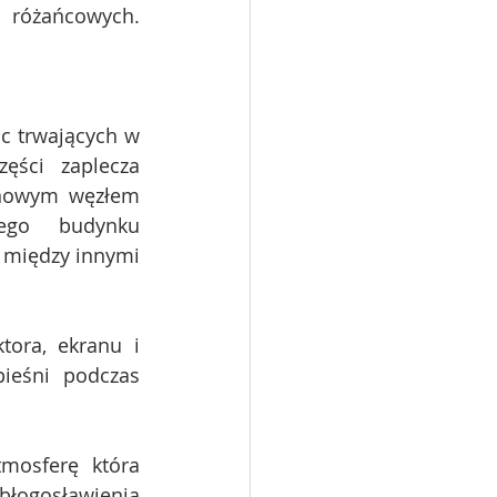
 różańcowych. 
c trwających w 
ści zaplecza 
 nowym węzłem 
ego budynku 
 między innymi 
ora, ekranu i 
ieśni podczas 
mosferę która 
błogosławienia 