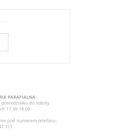
zenia 15 niedziela zwykła
7.2026
RIA PARAFIALNA
 poniedziałku do soboty
ch 17.30-18.00
lne pod numerem telefonu:
47 313