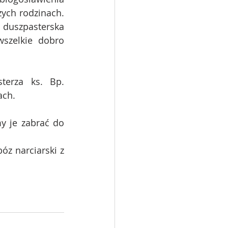
ych rodzinach. 
duszpasterska 
szelkie dobro 
erza ks. Bp. 
ach.
 je zabrać do 
z narciarski z 