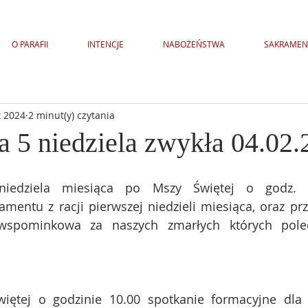
O PARAFII
INTENCJE
NABOŻEŃSTWA
SAKRAMEN
t 2024
2 minut(y) czytania
a 5 niedziela zwykła 04.02.
 niedziela miesiąca po Mszy Świętej o godz. 8
mentu z racji pierwszej niedzieli miesiąca, oraz pr
wspominkowa za naszych zmarłych których pol
iętej o godzinie 10.00 spotkanie formacyjne dla br