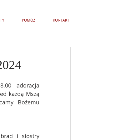
TY
POMÓŻ
KONTAKT
2024
.00 adoracja 
zed każdą Mszą 
ecamy Bożemu 
aci i siostry 