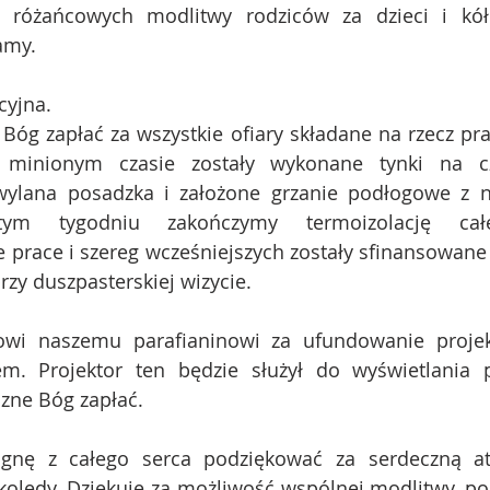
 różańcowych modlitwy rodziców za dzieci i kół
amy.
cyjna. 
óg zapłać za wszystkie ofiary składane na rzecz pra
 minionym czasie zostały wykonane tynki na czę
 wylana posadzka i założone grzanie podłogowe z
ym tygodniu zakończymy termoizolację cał
e prace i szereg wcześniejszych zostały sfinansowane
rzy duszpasterskiej wizycie.
owi naszemu parafianinowi za ufundowanie projekt
em. Projektor ten będzie służył do wyświetlania p
zne Bóg zapłać.
ragnę z całego serca podziękować za serdeczną at
olędy. Dziękuję za możliwość wspólnej modlitwy, po