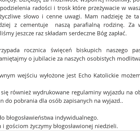
odzielenia radości i trosk które przeżywacie w wasz
życzliwe słowo i cenne uwagi. Mam nadzieję że ta 
dziej z cementuje  naszą parafialną rodzinę. Za w
liśmy jeszcze raz składam serdeczne Bóg zapłać.
zypada rocznica święceń biskupich naszego past
amiętajmy o jubilacie za naszych osobistych modlitw
ównym wejściu wyłożone jest Echo Katolickie możemy
ą się również wydrukowane regulaminy wyjazdu na obó
t on do pobrania dla osób zapisanych na wyjazd..
do błogosławieństwa indywidualnego.
i gościom życzymy błogosławionej niedzieli.