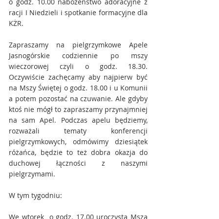
o godz. 10.00 nabożeństwo adoracyjne z 
racji I Niedzieli i spotkanie formacyjne dla 
KŻR.
Zapraszamy na pielgrzymkowe Apele 
Jasnogórskie codziennie po mszy 
wieczorowej czyli o godz. 18.30. 
Oczywiście zachęcamy aby najpierw być 
na Mszy Świętej o godz. 18.00 i u Komunii 
a potem pozostać na czuwanie. Ale gdyby 
ktoś nie mógł to zapraszamy przynajmniej 
na sam Apel. Podczas apelu będziemy, 
rozważali tematy konferencji 
pielgrzymkowych, odmówimy dziesiątek 
różańca, będzie to też dobra okazja do 
duchowej łączności z naszymi 
pielgrzymami.
W tym tygodniu:
We wtorek  o godz. 17.00 uroczysta Msza 