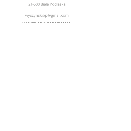
21-500 Biała Podlaska
wyszynskibp@gmail.com
KANCELARIA PARAFIALNA
czynna od poniedziałku do soboty
w godzinach
17.30-18.00
Sprawy pilne pod numerem telefonu:
+48 888 447 313
KONTO PARAFII:
67 8025 0007 0056
6421 2000 0010
BS Biała Podlaska
© 2025 by WYSZYNSKIBP.PL | CREATED
BY:
stopthepop.pl
Standardy ochrony dzieci i młodzieży w
par. Wyszyńskiego
Telefony